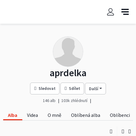
aprdelka
Sledovat
Sdílet
Další
146 alb
103k zhlédnutí
Alba
Videa
O mně
Oblíbená alba
Oblíbenci